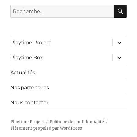
REC
Recherche
pour :
ouvrir
Playtime Project
le
sous-
menu
ouvrir
Playtime Box
le
sous-
menu
Actualités
Nos partenaires
Nous contacter
Playtime Project
Politique de confidentialité
Fièrement propulsé par WordPress